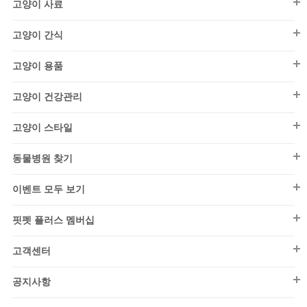
건강검진
고양이 사료
뼈/불리
By 댄(DAN)
습식/화식
목욕용품
영양/보조제
고양이 사료
사사미/육포
드레스
동결/건조
고양이 간식
미용/관리
키튼(~1세)
영양간식
수제간식
시즌 의류
강아지 사료
구강/청결
어덜트(1~7세)
고양이 용품
연고/크림
우유/음료
퍼피(~1세)
아우터
외출/산책
시니어(7세~)
고양이 용품
기타건강관리
저키/트릿
어덜트(1~7세)
고양이 건강관리
올인원
장난감
구강/청결
건식
눈물관리
캔/파우치
시니어(7세~)
고양이 건강관리
티셔츠/민소매
급식/급수
낚시대
고양이 스타일
습식/화식
건강검진
통살/소시지
건식
리빙용품
칫솔/치약
고양이 스타일
동결/건조
영양/보조제
동물병원 찾기
파우더
소프트
By 댄(DAN)
청소/탈취
캣닢/마따따비
샘플
영양간식
동물병원 찾기
습식/화식
티셔츠/민소매
이벤트 모두 보기
훈련용품
스크래쳐
기타건강관리
동결/건조
드레스
이벤트 모두 보기
이동장/유모차
하우스/방석
핏펫 플러스 멤버십
베스트
엑세서리
울타리/안전문
이동장/유모차
핏펫 플러스 멤버십
핏펫온리(강아지)
고객센터
시즌 의류
넥카라
모래
핏펫온리(고양이)
고객센터
스텝/매트
목욕용품
공지사항
아울렛(강아지)
하우스/방석
위생/탈취
공지사항