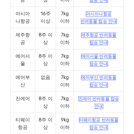
탑승 안내
아시아
16주
7kg
아시아나항공
나항공
이상
이하
반려동물 탑승 안내
제주항
8주 이
7kg
제주항공 반려동물
공
상
이하
탑승 안내
에어서
8주 이
7kg
에어서울 반려동물
울
상
이하
탑승 안내
에어부
없음
7kg
에어부산 반려동물
산
이하
탑승 안내
진에어
8주 이
7kg
진에어 반려동물 탑승
상
이하
안내
티웨이
8주 이
9kg
티웨이항공 반려동물
항공
상
이하
탑승 안내