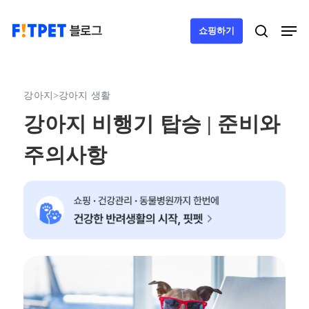
Skip
Men
search
쇼핑하기
to
main
content
강아지
>
강아지 생활
강아지 비행기 탑승 | 준비와
주의사항