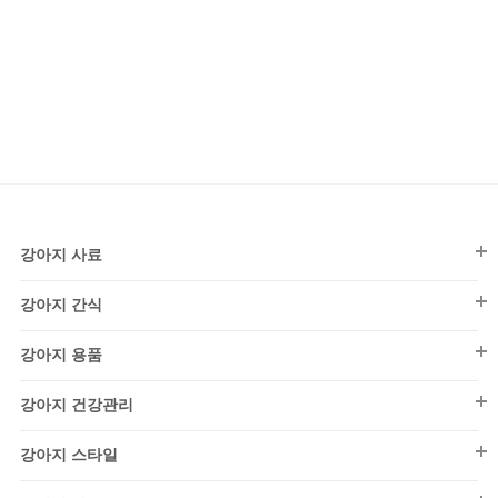
강아지 사료
강아지 간식
강아지 사료
강아지간식
퍼피(~1세)
강아지 용품
껌
어덜트(1~7세)
강아지 용품
덴탈껌
강아지 건강관리
시니어(7세~)
칫솔/치약
동결/건조
강아지 건강관리
건식
노즈워크
강아지 스타일
피부/모질
비스킷/쿠키
소프트
배변용품
강아지스타일