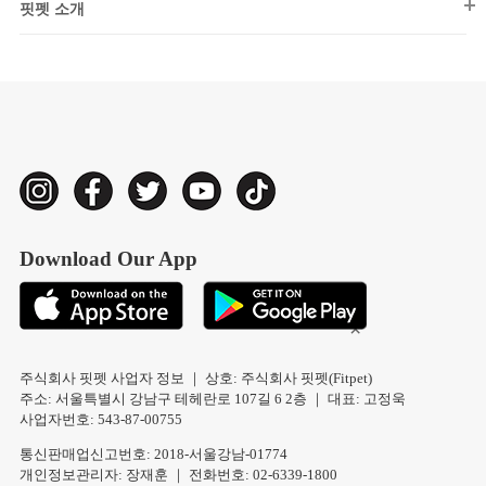
핏펫 소개
아울렛(고양이)
장난감
핏펫 소개
샘플관(강아지)
급식/급수
일반 채용
샘플관(고양이)
리빙용품
개발 채용
중대형견 전문관
캣타워/캣휠
신상백서(강아지)
미용/관리
신상백서(고양이)
터널/사냥
친구 초대 이벤트
넥카라/환묘복
Download Our App
울타리/안전문
배변용품
주식회사 핏펫 사업자 정보 ｜ 상호: 주식회사 핏펫(Fitpet)
주소: 서울특별시 강남구 테헤란로 107길 6 2층 ｜ 대표: 고정욱
사업자번호: 543-87-00755
통신판매업신고번호: 2018-서울강남-01774
개인정보관리자: 장재훈 ｜ 전화번호: 02-6339-1800