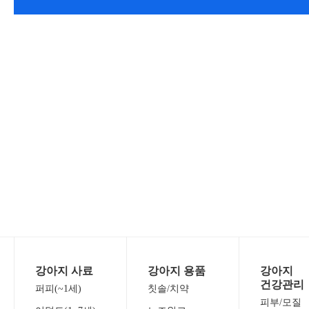
강아지 사료
강아지 용품
강아지
건강관리
퍼피(~1세)
칫솔/치약
피부/모질