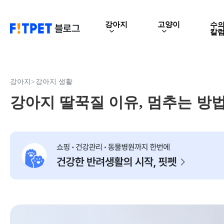
Skip
to
강아지
고양이
수
칼
main
content
강아지
>
강아지 생활
강아지 딸꾹질 이유, 멈추는 방