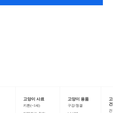
고양이 사료
고양이 용품
고
건
키튼(~1세)
구강/청결
건