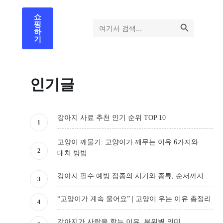
쇼
검색 버튼
검색:
핑
하
기
인기글
강아지 사료 추천 인기 순위 TOP 10
고양이 깨물기: 고양이가 깨무는 이유 6가지와
대처 방법
강아지 필수 예방 접종의 시기와 종류, 순서까지
“고양이가 계속 울어요” | 고양이 우는 이유 총정리
강아지가 사람을 핥는 이유, 부위별 의미