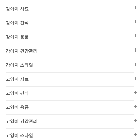
강아지 사료
강아지 간식
강아지 사료
강아지간식
퍼피(~1세)
강아지 용품
껌
어덜트(1~7세)
강아지 용품
덴탈껌
강아지 건강관리
시니어(7세~)
칫솔/치약
동결/건조
강아지 건강관리
건식
노즈워크
강아지 스타일
피부/모질
비스킷/쿠키
소프트
배변용품
강아지스타일
건강검진
고양이 사료
뼈/불리
By 댄(DAN)
습식/화식
목욕용품
영양/보조제
고양이 사료
사사미/육포
드레스
동결/건조
고양이 간식
미용/관리
키튼(~1세)
영양간식
수제간식
시즌 의류
강아지 사료
구강/청결
어덜트(1~7세)
고양이 용품
연고/크림
우유/음료
퍼피(~1세)
아우터
외출/산책
시니어(7세~)
고양이 용품
기타건강관리
저키/트릿
어덜트(1~7세)
고양이 건강관리
올인원
장난감
구강/청결
건식
눈물관리
캔/파우치
시니어(7세~)
고양이 건강관리
티셔츠/민소매
급식/급수
낚시대
고양이 스타일
습식/화식
건강검진
통살/소시지