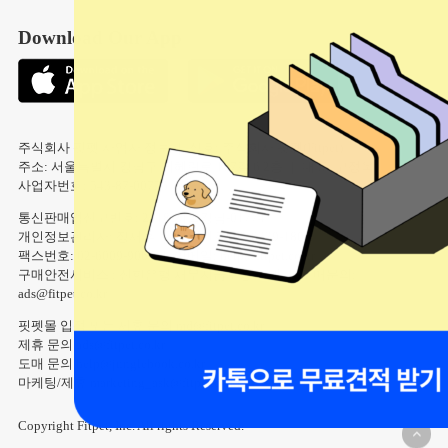
친구 초대 이벤트
넥카라/환묘복
Download Our App
울타리/안전문
배변용품
주식회사 핏펫 사업자 정보 ｜ 상호: 주식회사 핏펫(Fitpet)
주소: 서울특별시 강남구 테헤란로 107길 6 2층 ｜ 대표: 고정욱
사업자번호: 543-87-00755
통신판매업신고번호: 2018-서울강남-01774
개인정보관리자: 장재훈 ｜ 전화번호: 02-6339-1800
팩스번호: 02-6009-9068 ｜ 이메일: help@fitpet.co.kr
구매안전서비스 : 신한은행 채무지급보증 안내 ｜ 도매문의:
ads@fitpet.co.kr
핏펫몰 입점 또는 제휴 문의 md@fitpet.co.kr
제휴 문의 ads@fitpet.co.kr
도매 문의 help@junglebook.co.kr
마케팅/제휴 marketing_ask@fitpet.co.kr
Copyright Fitpet, Inc. All rights Reserved.