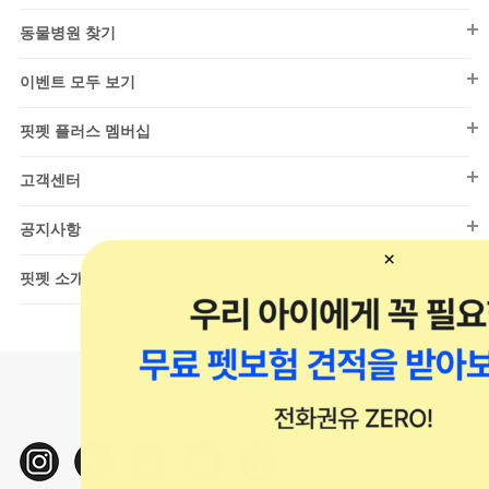
건식
리빙용품
칫솔/치약
고양이 스타일
동결/건조
영양/보조제
동물병원 찾기
파우더
소프트
By 댄(DAN)
청소/탈취
캣닢/마따따비
샘플
영양간식
동물병원 찾기
습식/화식
티셔츠/민소매
이벤트 모두 보기
훈련용품
스크래쳐
기타건강관리
동결/건조
드레스
이벤트 모두 보기
이동장/유모차
하우스/방석
핏펫 플러스 멤버십
베스트
엑세서리
울타리/안전문
이동장/유모차
핏펫 플러스 멤버십
핏펫온리(강아지)
고객센터
시즌 의류
넥카라
모래
핏펫온리(고양이)
고객센터
스텝/매트
목욕용품
공지사항
아울렛(강아지)
하우스/방석
위생/탈취
공지사항
핏펫 소개
아울렛(고양이)
장난감
핏펫 소개
샘플관(강아지)
급식/급수
일반 채용
샘플관(고양이)
리빙용품
개발 채용
중대형견 전문관
캣타워/캣휠
신상백서(강아지)
미용/관리
신상백서(고양이)
터널/사냥