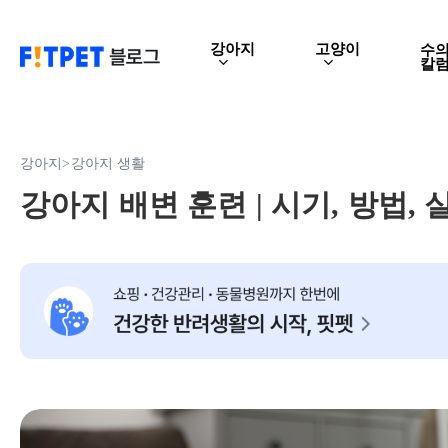
Skip
to
강아지
고양이
수
칼
main
content
강아지
>
강아지 생활
강아지 배변 훈련 | 시기, 방법, 