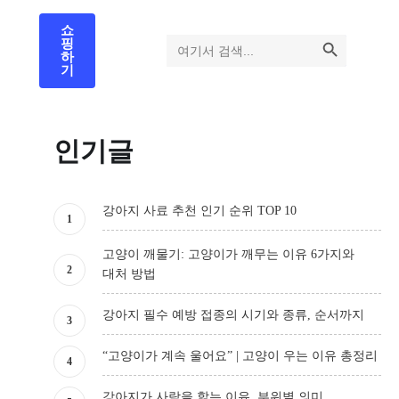
쇼
검색 버튼
검색:
핑
하
기
인기글
강아지 사료 추천 인기 순위 TOP 10
고양이 깨물기: 고양이가 깨무는 이유 6가지와
대처 방법
강아지 필수 예방 접종의 시기와 종류, 순서까지
“고양이가 계속 울어요” | 고양이 우는 이유 총정리
강아지가 사람을 핥는 이유, 부위별 의미