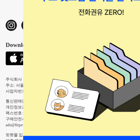
중대형견 전문관
캣타워/캣휠
신상백서(강아지)
미용/관리
신상백서(고양이)
터널/사냥
친구 초대 이벤트
넥카라/환묘복
Download Our App
울타리/안전문
배변용품
주식회사 핏펫 사업자 정보 ｜ 상호: 주식회사 핏펫(Fitpet)
주소: 서울특별시 강남구 테헤란로 107길 6 2층 ｜ 대표: 고정욱
사업자번호: 543-87-00755
통신판매업신고번호: 2018-서울강남-01774
개인정보관리자: 장재훈 ｜ 전화번호: 02-6339-1800
팩스번호: 02-6009-9068 ｜ 이메일: help@fitpet.co.kr
구매안전서비스 : 신한은행 채무지급보증 안내 ｜ 도매문의:
ads@fitpet.co.kr
핏펫몰 입점 또는 제휴 문의 md@fitpet.co.kr