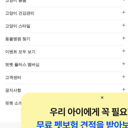
고양이 용품
연고/크림
우유/음료
퍼피(~1세)
아우터
외출/산책
시니어(7세~)
고양이 용품
기타건강관리
저키/트릿
어덜트(1~7세)
고양이 건강관리
올인원
장난감
구강/청결
건식
눈물관리
캔/파우치
시니어(7세~)
고양이 건강관리
티셔츠/민소매
급식/급수
낚시대
고양이 스타일
습식/화식
건강검진
통살/소시지
건식
리빙용품
칫솔/치약
고양이 스타일
동결/건조
영양/보조제
동물병원 찾기
파우더
소프트
By 댄(DAN)
청소/탈취
캣닢/마따따비
샘플
영양간식
동물병원 찾기
습식/화식
티셔츠/민소매
이벤트 모두 보기
훈련용품
스크래쳐
기타건강관리
동결/건조
드레스
이벤트 모두 보기
이동장/유모차
하우스/방석
핏펫 플러스 멤버십
베스트
엑세서리
울타리/안전문
이동장/유모차
핏펫 플러스 멤버십
핏펫온리(강아지)
고객센터
시즌 의류
넥카라
모래
핏펫온리(고양이)
고객센터
스텝/매트
목욕용품
공지사항
아울렛(강아지)
하우스/방석
위생/탈취
공지사항
핏펫 소개
아울렛(고양이)
장난감
핏펫 소개
샘플관(강아지)
급식/급수
일반 채용
샘플관(고양이)
리빙용품
개발 채용