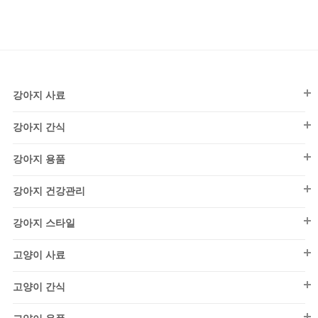
강아지 사료
강아지 간식
강아지 사료
강아지간식
퍼피(~1세)
강아지 용품
껌
어덜트(1~7세)
강아지 용품
덴탈껌
강아지 건강관리
시니어(7세~)
칫솔/치약
동결/건조
강아지 건강관리
건식
노즈워크
강아지 스타일
피부/모질
비스킷/쿠키
소프트
배변용품
강아지스타일
건강검진
고양이 사료
뼈/불리
By 댄(DAN)
습식/화식
목욕용품
영양/보조제
고양이 사료
사사미/육포
드레스
동결/건조
고양이 간식
미용/관리
키튼(~1세)
영양간식
수제간식
시즌 의류
강아지 사료
구강/청결
어덜트(1~7세)