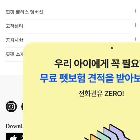
기타건강관리
동결/건조
드레스
이벤트 모두 보기
이동장/유모차
하우스/방석
핏펫 플러스 멤버십
베스트
엑세서리
울타리/안전문
이동장/유모차
핏펫 플러스 멤버십
핏펫온리(강아지)
고객센터
시즌 의류
넥카라
모래
핏펫온리(고양이)
고객센터
스텝/매트
목욕용품
공지사항
아울렛(강아지)
하우스/방석
위생/탈취
공지사항
핏펫 소개
아울렛(고양이)
장난감
핏펫 소개
샘플관(강아지)
급식/급수
일반 채용
샘플관(고양이)
리빙용품
개발 채용
중대형견 전문관
캣타워/캣휠
신상백서(강아지)
미용/관리
신상백서(고양이)
터널/사냥
친구 초대 이벤트
넥카라/환묘복
Download Our App
울타리/안전문
배변용품