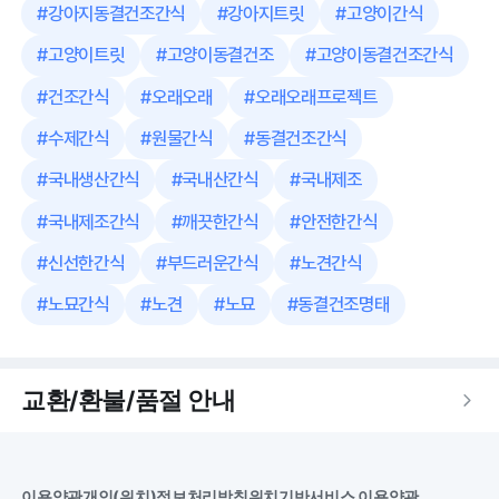
#
강아지동결건조간식
#
강아지트릿
#
고양이간식
#
고양이트릿
#
고양이동결건조
#
고양이동결건조간식
#
건조간식
#
오래오래
#
오래오래프로젝트
#
수제간식
#
원물간식
#
동결건조간식
#
국내생산간식
#
국내산간식
#
국내제조
#
국내제조간식
#
깨끗한간식
#
안전한간식
#
신선한간식
#
부드러운간식
#
노견간식
#
노묘간식
#
노견
#
노묘
#
동결건조명태
교환/환불/품절 안내
이용약관
개인(위치)정보처리방침
위치기반서비스 이용약관