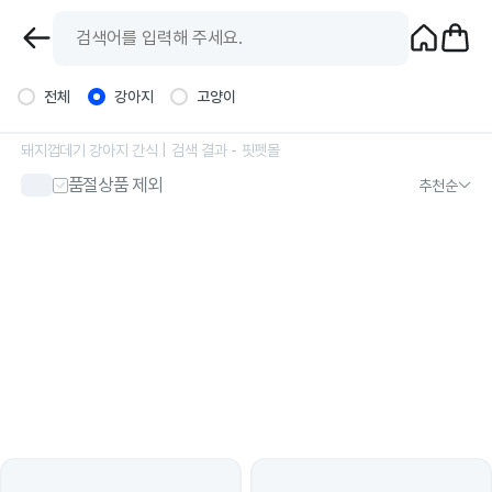
전체
강아지
고양이
돼지껍데기 강아지 간식
| 검색 결과 - 핏펫몰
품절상품 제외