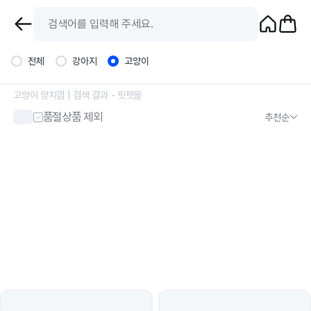
전체
강아지
고양이
고양이 양치껌
| 검색 결과 - 핏펫몰
품절상품 제외