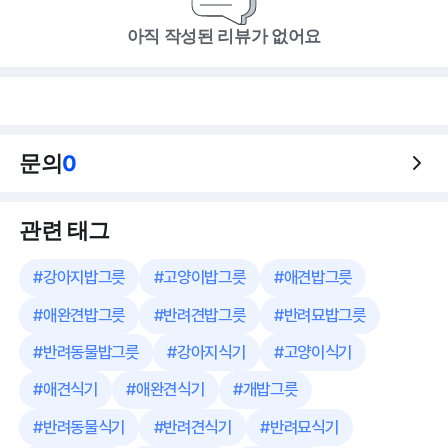
아직 작성된 리뷰가 없어요
문의
0
관련 태그
#
강아지밥그릇
#
고양이밥그릇
#
애견밥그릇
#
애완견밥그릇
#
반려견밥그릇
#
반려묘밥그릇
#
반려동물밥그릇
#
강아지식기
#
고양이식기
#
애견식기
#
애완견식기
#
개밥그릇
#
반려동물식기
#
반려견식기
#
반려묘식기