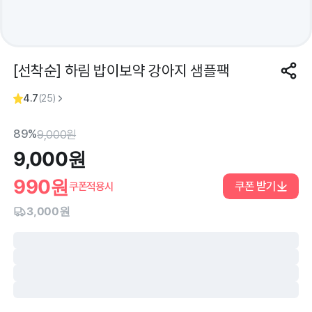
[선착순] 하림 밥이보약 강아지 샘플팩
4.7
(
25
)
89%
9,000
원
9,000
원
990
원
쿠폰 받기
쿠폰적용시
3,000원