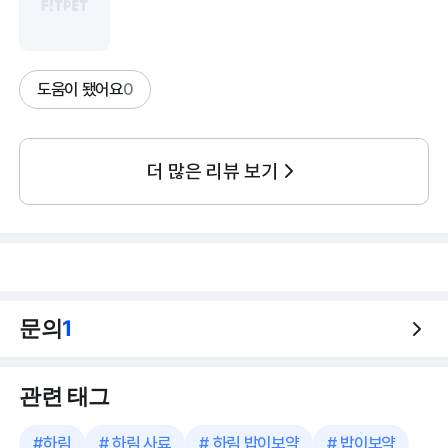
도움이 됐어요
0
더 많은 리뷰 보기
문의
1
관련 태그
#
하림
#
하림 사료
#
하림 밥이보약
#
밥이보약