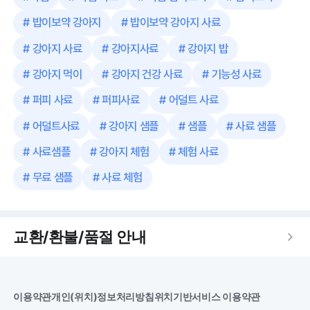
#
밥이보약 강아지
#
밥이보약 강아지 사료
#
강아지 사료
#
강아지사료
#
강아지 밥
#
강아지 먹이
#
강아지 건강 사료
#
기능성 사료
#
퍼피 사료
#
퍼피사료
#
어덜트 사료
#
어덜트사료
#
강아지 샘플
#
샘플
#
사료 샘플
#
사료샘플
#
강아지 체험
#
체험 사료
#
무료 샘플
#
사료 체험
교환/환불/품절 안내
이용약관
개인(위치)정보처리방침
위치기반서비스 이용약관