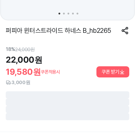
퍼피아 윈터스트라이드 하네스 B_hb2265
18%
24,000
원
22,000
원
19,580
원
쿠폰 받기
쿠폰적용시
3,000원