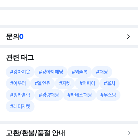
문의
0
관련 태그
#
강아지옷
#
강아지패딩
#
외출복
#
패딩
#
아우터
#
올인원
#
자켓
#
퍼피아
#
올치
#
핑카홀릭
#
경량패딩
#
하네스패딩
#
무스탕
#
레더자켓
교환/환불/품절 안내