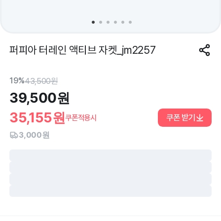
퍼피아 터레인 액티브 자켓_jm2257
19%
43,500
원
39,500
원
35,155
원
쿠폰 받기
쿠폰적용시
3,000원