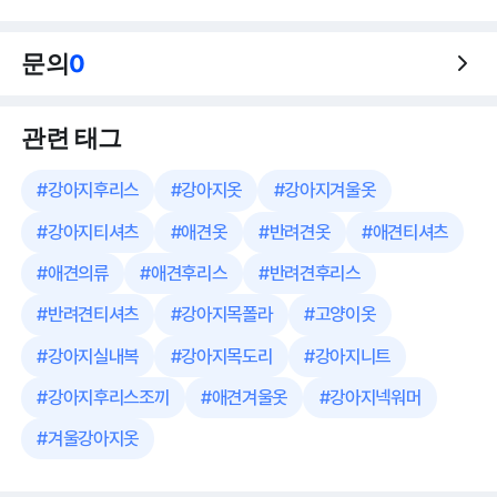
문의
0
관련 태그
#
강아지후리스
#
강아지옷
#
강아지겨울옷
#
강아지티셔츠
#
애견옷
#
반려견옷
#
애견티셔츠
#
애견의류
#
애견후리스
#
반려견후리스
#
반려견티셔츠
#
강아지목폴라
#
고양이옷
#
강아지실내복
#
강아지목도리
#
강아지니트
#
강아지후리스조끼
#
애견겨울옷
#
강아지넥워머
#
겨울강아지옷