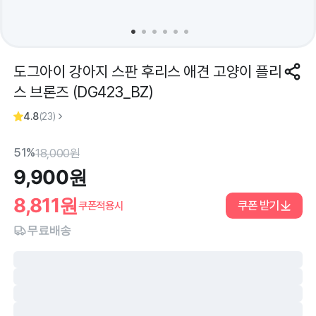
도그아이 강아지 스판 후리스 애견 고양이 플리
스 브론즈 (DG423_BZ)
4.8
(
23
)
51%
18,000
원
9,900
원
8,811
원
쿠폰 받기
쿠폰적용시
무료배송