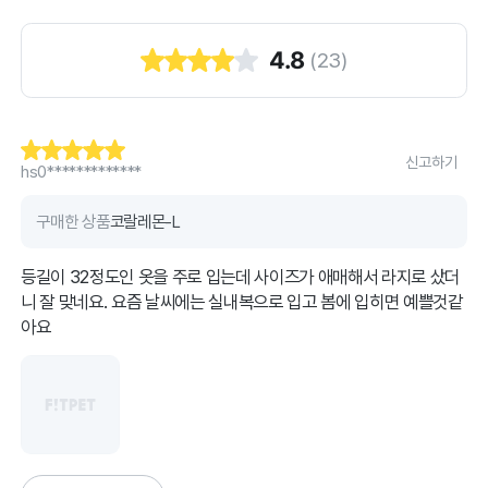
4.8
(
23
)
신고하기
hs0*************
구매한 상품
코랄레몬-L
등길이 32정도인 옷을 주로 입는데 사이즈가 애매해서 라지로 샀더
니 잘 맞네요. 요즘 날씨에는 실내복으로 입고 봄에 입히면 예쁠것같
아요