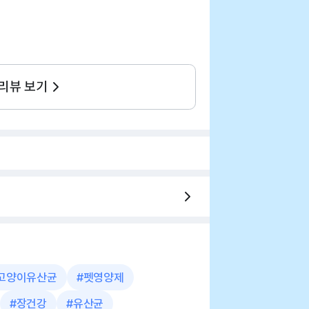
 리뷰 보기
고양이유산균
#
펫영양제
#
장건강
#
유산균