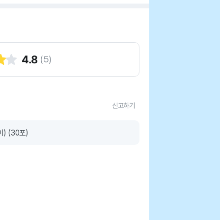
4.8
(
5
)
신고하기
) (30포)