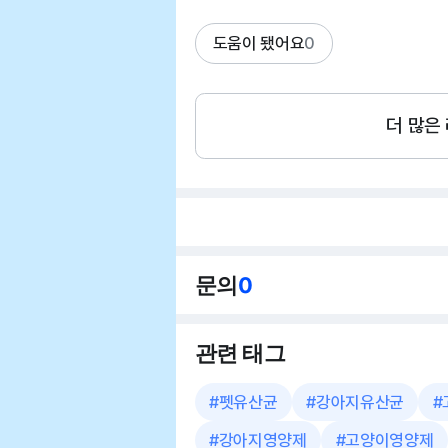
도움이 됐어요
0
더 많은
문의
0
관련 태그
#
펫유산균
#
강아지유산균
#
#
강아지영양제
#
고양이영양제