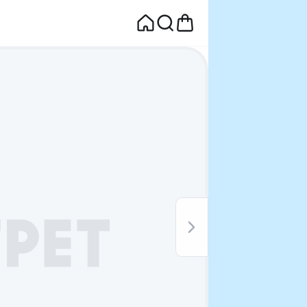
면
웰컴딜 1원
부터~