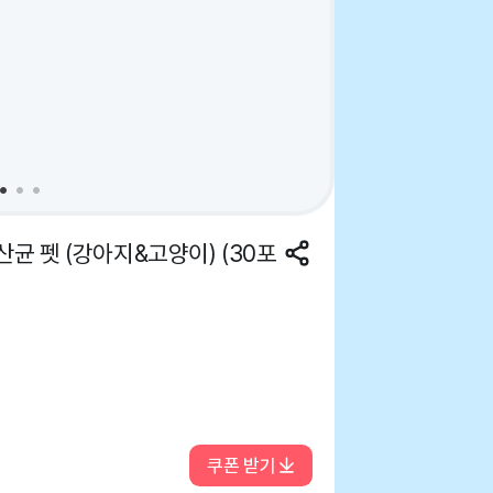
산균 펫 (강아지&고양이) (30포
쿠폰 받기