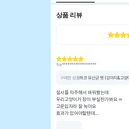
상품 리뷰
fre******************
구매한 상품
하코 유산균 펫 (강아지&고양이
설사를 자주해서 바꿔봤는데
우리고양이가 장이 부실한가봐요 ㅠ
고운입자라 잘 녹아요
효과가 있어야할텐데...