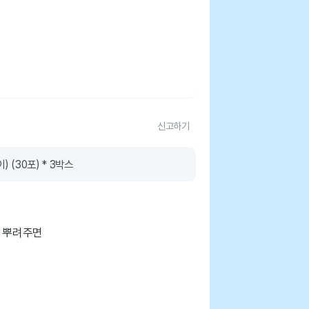
신고하기
 (30포) * 3박스
에 뿌려주면