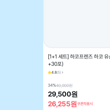
[1+1 세트] 하코프렌즈 하코 유
+30포)
4.8
(
5
)
34%
40,000
원
29,500
원
26,255
원
쿠폰적용시