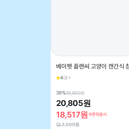
베이펫 플랜씨 고양이 캔간식 참
4
(
2
)
38%
29,900
원
20,805
원
18,517
원
쿠폰적용시
3,000원