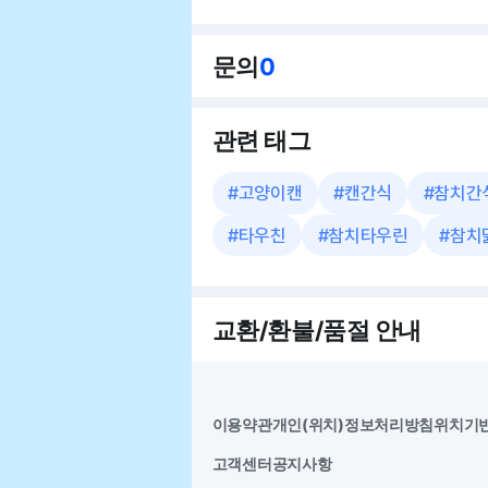
문의
0
관련 태그
#
고양이캔
#
캔간식
#
참치간
#
타우친
#
참치타우린
#
참치
교환/환불/품절 안내
이용약관
개인(위치)정보처리방침
위치기
고객센터
공지사항