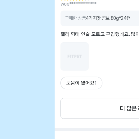
woe*************
구매한 상품
4가지맛 콤보 80g*24캔
젤리 형태 인줄 모르고 구입했네요. 많
도움이 됐어요
1
더 많은