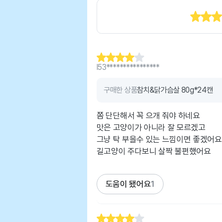
l53****************
구매한 상품
참치&닭가슴살 80g*24캔
쫌 단단해서 꼭 으개 줘야 하네요
맛은 고양이가 아니라 잘 모르겠고
그냥 탁 부을수 있는 느낌이면 좋겠어요
길고양이 주다보니 살짝 불편했어요
도움이 됐어요
1