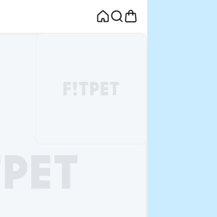
면
웰컴딜 1원
부터~