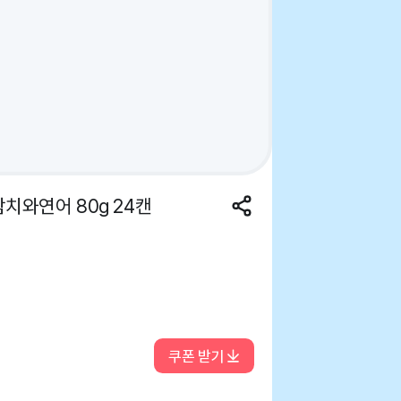
치와연어 80g 24캔
쿠폰 받기