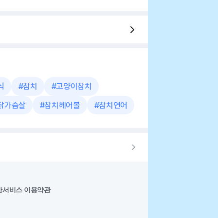
식
#
참치
#
고양이참치
닭가슴살
#
참치헤어볼
#
참치연어
반서비스 이용약관