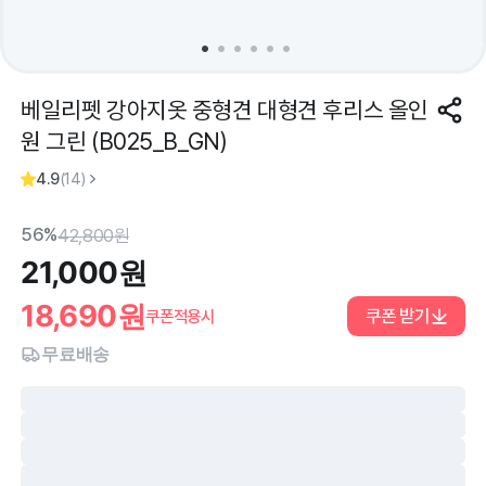
베일리펫 강아지옷 중형견 대형견 후리스 올인
원 그린 (B025_B_GN)
4.9
(
14
)
56%
42,800
원
21,000
원
18,690
원
쿠폰 받기
쿠폰적용시
무료배송