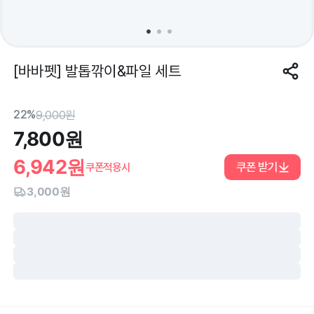
[바바펫] 발톱깎이&파일 세트
22%
9,000
원
7,800
원
6,942
원
쿠폰 받기
쿠폰적용시
3,000원