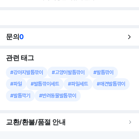
문의
0
관련 태그
#
강아지발톱깎이
#
고양이발톱깎이
#
발톱깎이
#
파일
#
발톱깎이세트
#
파일세트
#
애견발톱깎이
#
발톱깍기
#
반려동물발톱깎이
교환/환불/품절 안내