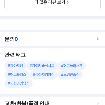
더 많은 리뷰 보기
문의
0
관련 태그
#
강아지캔
#
강아지습식사료
#
허그플러스캔
#
허그플러스
#
강아지영양식
#
노령견습식
#
노령견영양식
교환/환불/품절 안내