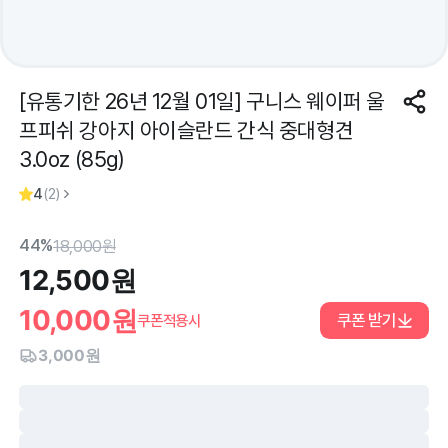
[유통기한 26년 12월 01일] 구니스 웨이퍼 울
프피쉬 강아지 아이슬란드 간식 중대형견
3.0oz (85g)
4
(
2
)
44%
18,000
원
12,500
원
10,000
원
쿠폰 받기
쿠폰적용시
3,000원