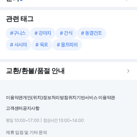
관련 태그
#
구니스
#
강아지
#
간식
#
동결건조
#
사시미
#
육포
#
울프피쉬
교환/환불/품절 안내
이용약관
개인(위치)정보처리방침
위치기반서비스 이용약관
고객센터
공지사항
평일 10:00~17:00 | 점심시간 13:00~14:00
제휴 입점 및 기타 문의