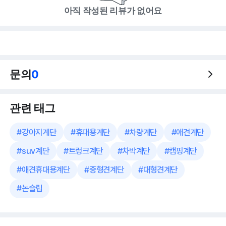
아직 작성된 리뷰가 없어요
문의
0
관련 태그
#
강아지계단
#
휴대용계단
#
차량계단
#
애견계단
#
suv계단
#
트렁크계단
#
차박계단
#
캠핑계단
#
애견휴대용계단
#
중형견계단
#
대형견계단
#
논슬립