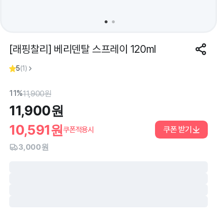
[래핑찰리] 베리덴탈 스프레이 120ml
5
(
1
)
11%
11,900
원
11,900
원
10,591
원
쿠폰 받기
쿠폰적용시
3,000원