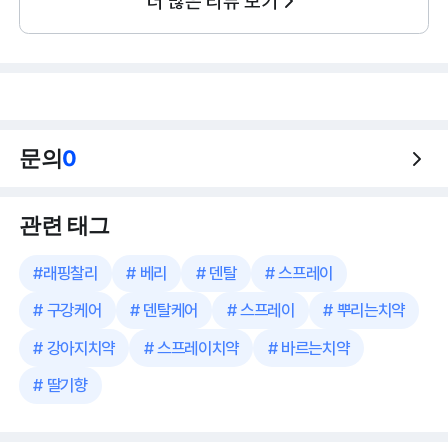
더 많은 리뷰 보기
문의
0
관련 태그
#
래핑찰리
#
베리
#
덴탈
#
스프레이
#
구강케어
#
덴탈케어
#
스프레이
#
뿌리는치약
#
강아지치약
#
스프레이치약
#
바르는치약
#
딸기향