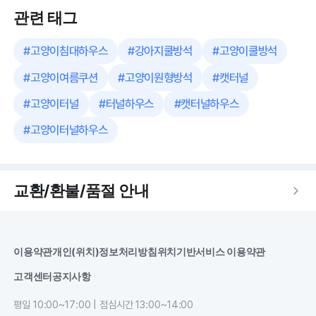
관련 태그
#
고양이침대하우스
#
강아지쿨방석
#
고양이쿨방석
#
고양이여름쿠션
#
고양이원형방석
#
캣터널
#
고양이터널
#
터널하우스
#
캣터널하우스
#
고양이터널하우스
교환/환불/품절 안내
이용약관
개인(위치)정보처리방침
위치기반서비스 이용약관
고객센터
공지사항
평일 10:00~17:00 | 점심시간 13:00~14:00