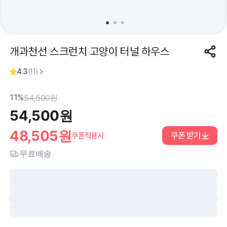
개과천선 스크런치 고양이 터널 하우스
4.3
(
11
)
11%
54,500
원
54,500
원
48,505
원
쿠폰 받기
쿠폰적용시
무료배송