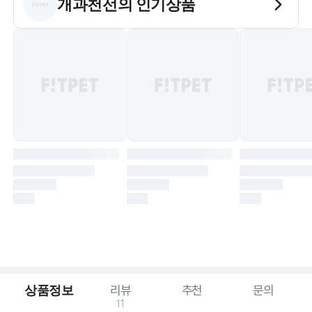
개과천선
의 인기상품
상품정보
리뷰
추천
문의
11