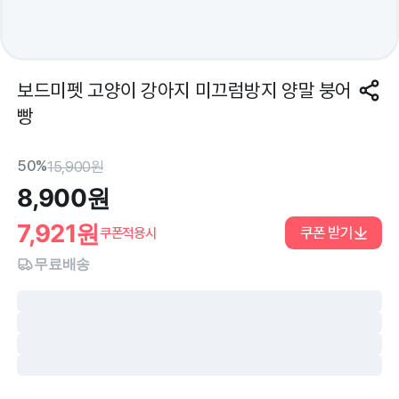
보드미펫 고양이 강아지 미끄럼방지 양말 붕어
빵
50%
15,900
원
8,900
원
7,921
원
쿠폰 받기
쿠폰적용시
무료배송