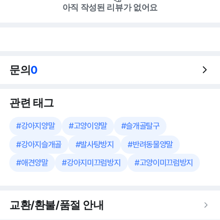
아직 작성된 리뷰가 없어요
문의
0
관련 태그
#
강아지양말
#
고양이양말
#
슬개골탈구
#
강아지슬개골
#
발사탕방지
#
반려동물양말
#
애견양말
#
강아지미끄럼방지
#
고양이미끄럼방지
교환/환불/품절 안내