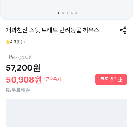
개과천선 스윗 브레드 반려동물 하우스
4.3
(
11
)
11%
57,200
원
57,200
원
50,908
원
쿠폰 받기
쿠폰적용시
무료배송