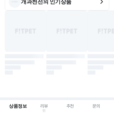
개과천선
의 인기상품
상품정보
리뷰
추천
문의
11