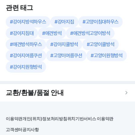
관련 태그
#
강아지방석하우스
#
강아지집
#
고양이침대하우스
#
강아지침대
#
애견방석
#
애견방석고양이방석
#
애견방석하우스
#
강아지쿨방석
#
고양이쿨방석
#
강아지여름쿠션
#
고양이여름쿠션
#
고양이원형방석
#
강아지원형방석
교환/환불/품절 안내
이용약관
개인(위치)정보처리방침
위치기반서비스 이용약관
고객센터
공지사항