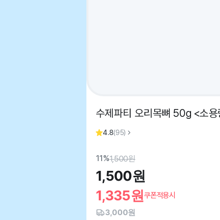
수제파티 오리목뼈 50g <소용
4.8
(
95
)
11%
1,500
원
1,500
원
1,335
원
쿠폰적용시
3,000원