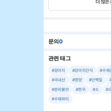
더 많은
문의
0
관련 태그
#
강아지
#
강아지간식
#
수제
#
국내산
#
영양
#
단백질
#
분리불안
#
한우
#
소
#
#
수제파티