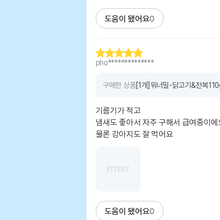
도움이 됐어요
0
pho**************
구매한 상품
[1개]워너밀-닭고기&전복110
기름기가 적고
냄새도 좋아서 자주 구해서 급여중이에
물론 강아지도 잘 먹어요
도움이 됐어요
0