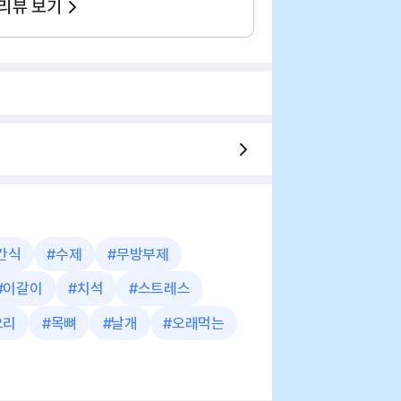
 리뷰 보기
간식
#
수제
#
무방부제
#
이갈이
#
치석
#
스트레스
오리
#
목뼈
#
날개
#
오래먹는