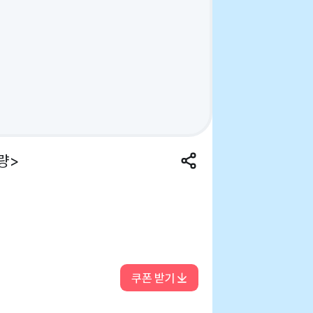
량>
쿠폰 받기