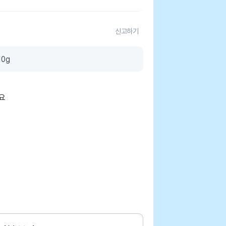
신고하기
0g
요