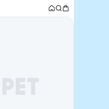
면
웰컴딜 1원
부터~