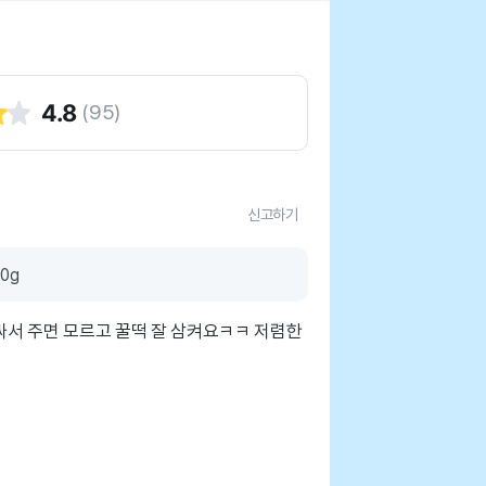
4.8
(
95
)
신고하기
0g
 싸서 주면 모르고 꿀떡 잘 삼켜요ㅋㅋ 저렴한