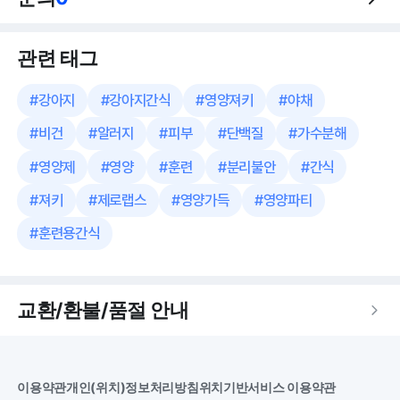
관련 태그
#
강아지
#
강아지간식
#
영양져키
#
야채
#
비건
#
알러지
#
피부
#
단백질
#
가수분해
#
영양제
#
영양
#
훈련
#
분리불안
#
간식
#
져키
#
제로랩스
#
영양가득
#
영양파티
#
훈련용간식
교환/환불/품절 안내
이용약관
개인(위치)정보처리방침
위치기반서비스 이용약관