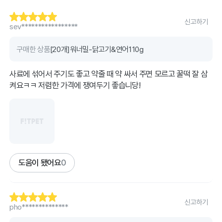
신고하기
sev*****************
구매한 상품
[20개]워너밀-닭고기&연어110g
사료에 섞어서 주기도 좋고 약줄 때 약 싸서 주면 모르고 꿀떡 잘 삼
켜요ㅋㅋ 저렴한 가격에 쟁여두기 좋습니당!
도움이 됐어요
0
신고하기
pho**************