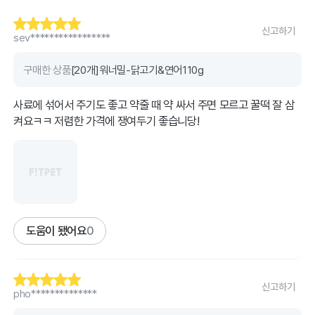
신고하기
sev*****************
구매한 상품
[20개]워너밀-닭고기&연어110g
사료에 섞어서 주기도 좋고 약줄 때 약 싸서 주면 모르고 꿀떡 잘 삼
켜요ㅋㅋ 저렴한 가격에 쟁여두기 좋습니당!
도움이 됐어요
0
신고하기
pho**************