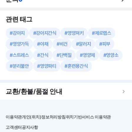
관련 태그
#
강아지
#
강아지간식
#
영양져키
#
제로랩스
#
영양가득
#
야채
#
비건
#
알러지
#
피부
#
스트레스
#
간식
#
단백질
#
영양제
#
영양소
#
분리불안
#
영양파티
#
훈련용간식
교환/환불/품절 안내
이용약관
개인(위치)정보처리방침
위치기반서비스 이용약관
고객센터
공지사항