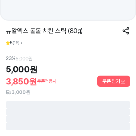
뉴알엑스 롤롤 치킨 스틱 (80g)
5
(
16
)
23%
5,000
원
5,000
원
3,850
원
쿠폰 받기
쿠폰적용시
3,000원