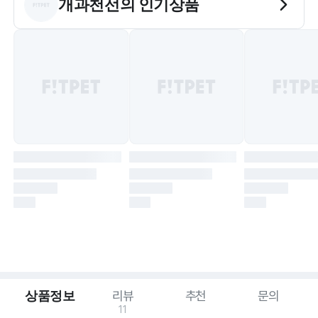
개과천선
의 인기상품
상품정보
리뷰
추천
문의
11