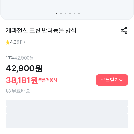
개과천선 프린 반려동물 방석
4.3
(
11
)
11%
42,900
원
42,900
원
38,181
원
쿠폰 받기
쿠폰적용시
무료배송