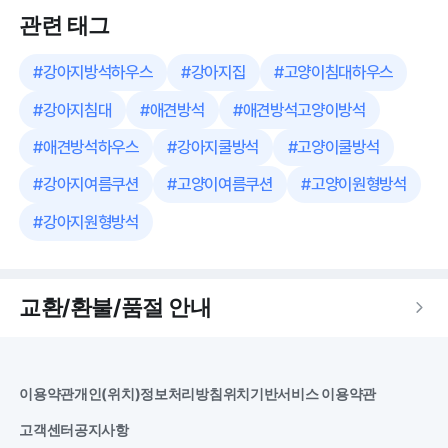
관련 태그
#
강아지방석하우스
#
강아지집
#
고양이침대하우스
#
강아지침대
#
애견방석
#
애견방석고양이방석
#
애견방석하우스
#
강아지쿨방석
#
고양이쿨방석
#
강아지여름쿠션
#
고양이여름쿠션
#
고양이원형방석
#
강아지원형방석
교환/환불/품절 안내
이용약관
개인(위치)정보처리방침
위치기반서비스 이용약관
고객센터
공지사항