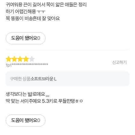
귀여워용 끈이 길어서 목이 얇은 애들은 정리
하기 어렵긴해용 ㅜㅜ
목 뚱뚱이 비송흔테 잘 맞아요
도움이 됐어요
0
신고하기
tpt******************
구매한 상품
소프트브라운 L
생각보다는 뱔로얘요 ,,,
딱 맞는 서이주예요 5.3키로 푸들한탱ㅎㅇ
도움이 됐어요
0