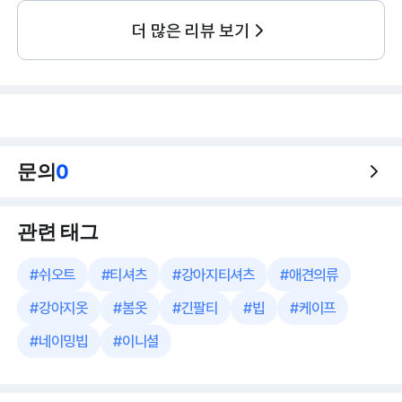
더 많은 리뷰 보기
문의
0
관련 태그
#
쉬오트
#
티셔츠
#
강아지티셔츠
#
애견의류
#
강아지옷
#
봄옷
#
긴팔티
#
빕
#
케이프
#
네이밍빕
#
이니셜