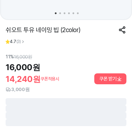
쉬오트 투유 네이밍 빕 (2color)
4.7
(
3
)
11%
16,000
원
16,000
원
14,240
원
쿠폰 받기
쿠폰적용시
3,000원