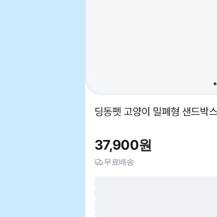
딩동펫 고양이 밀폐형 샌드박스
37,900
원
무료배송