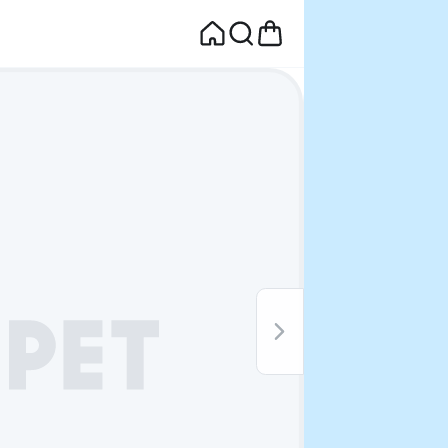
면
웰컴딜 1원
부터~