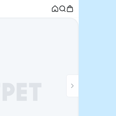
면
웰컴딜 1원
부터~