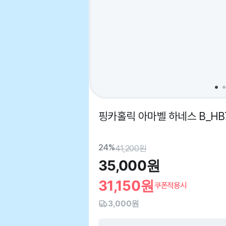
핑카홀릭 아마벨 하네스 B_HB
24%
41,200
원
35,000
원
31,150
원
쿠폰적용시
3,000원