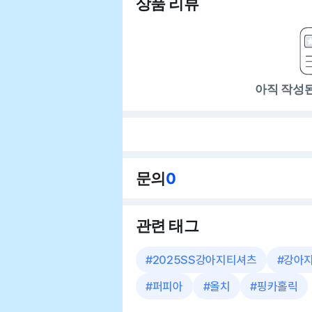
상품 리뷰
아직 작성
문의
0
관련 태그
#
2025SS강아지티셔츠
#
강아
#
퍼피아
#
올치
#
핑카홀릭