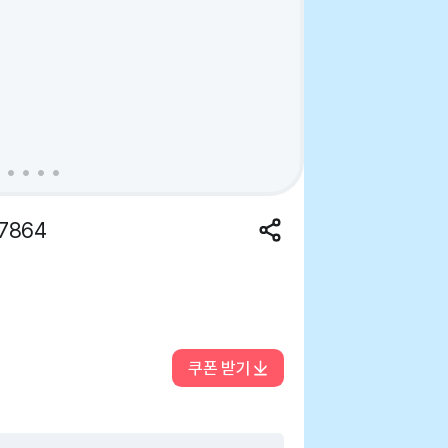
7864
쿠폰 받기