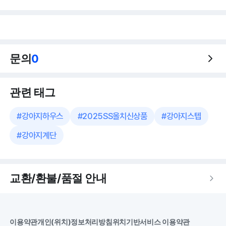
문의
0
관련 태그
#
강아지하우스
#
2025SS올치신상품
#
강아지스텝
#
강아지계단
교환/환불/품절 안내
이용약관
개인(위치)정보처리방침
위치기반서비스 이용약관