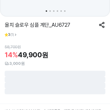
올치 슬로우 심플 계단_AU6727
3
(
1
)
58,700
원
14%
49,900
원
3,000원