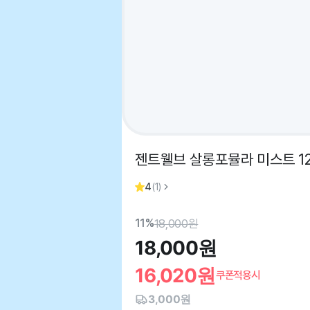
젠트웰브 살롱포뮬라 미스트 12
4
(
1
)
11%
18,000
원
18,000
원
16,020
원
쿠폰적용시
3,000원