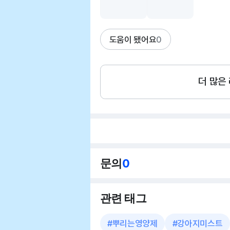
도움이 됐어요
0
더 많은
문의
0
관련 태그
#
뿌리는영양제
#
강아지미스트