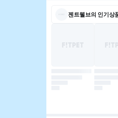
젠트웰브
의 인기상