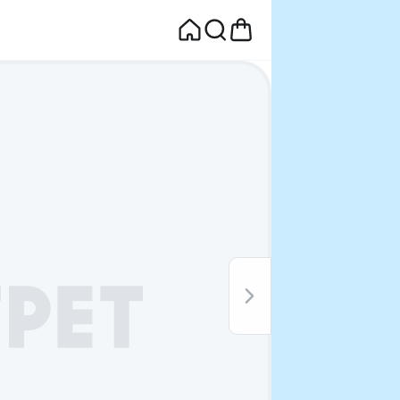
면
웰컴딜 1원
부터~