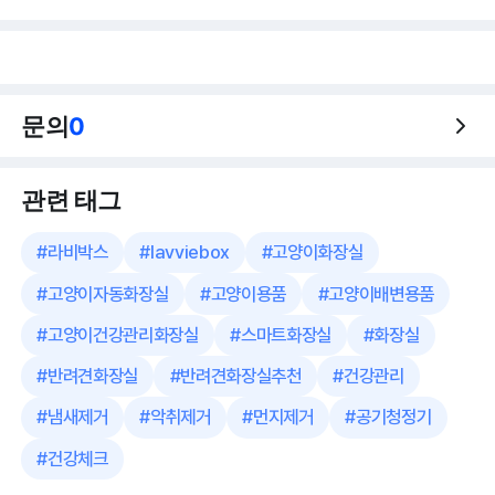
문의
0
관련 태그
#
라비박스
#
lavviebox
#
고양이화장실
#
고양이자동화장실
#
고양이용품
#
고양이배변용품
#
고양이건강관리화장실
#
스마트화장실
#
화장실
#
반려견화장실
#
반려견화장실추천
#
건강관리
#
냄새제거
#
악취제거
#
먼지제거
#
공기청정기
#
건강체크