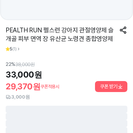
PEALTH RUN 펠스런 강아지 관절영양제 슬
개골 피부 면역 장 유산균 노령견 종합영양제
5
(
1
)
22%
38,000
원
33,000
원
29,370
원
쿠폰 받기
쿠폰적용시
3,000원