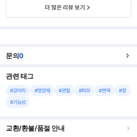
더 많은 리뷰 보기
문의
0
관련 태그
#
강아지
#
영양제
#
관절
#
피모
#
면역
#
장
#
기능성
교환/환불/품절 안내