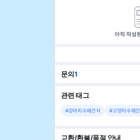
아직 작성
문의
1
관련 태그
#
강아지수제간식
#
고양이수제간
교환/환불/품절 안내