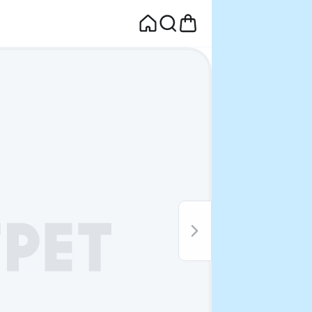
면
웰컴딜 1원
부터~