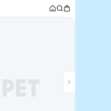
면
웰컴딜 1원
부터~