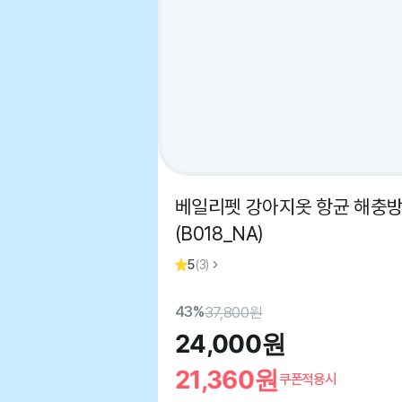
베일리펫 강아지옷 항균 해충방
(B018_NA)
5
(
3
)
43%
37,800
원
24,000
원
21,360
원
쿠폰적용시