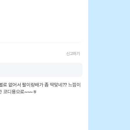
신고하기
이 별로 없어서 팔이랑배가 좀 딱맞네?? 느낌이
잠깐 코디용으로~~~ㅎ