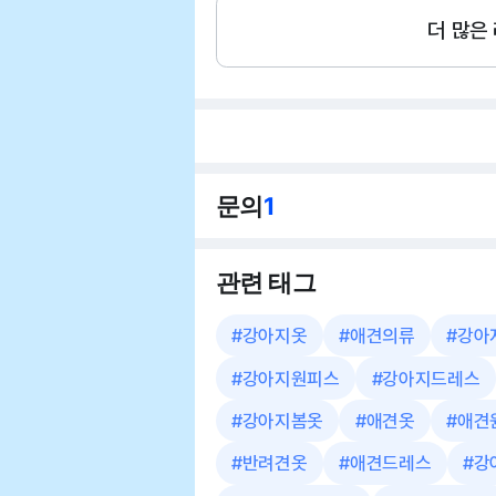
더 많은
문의
1
관련 태그
#
강아지옷
#
애견의류
#
강아
#
강아지원피스
#
강아지드레스
#
강아지봄옷
#
애견옷
#
애견
#
반려견옷
#
애견드레스
#
강