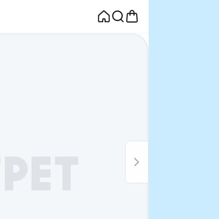
면
웰컴딜 1원
부터~