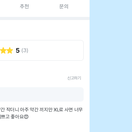
추천
문의
5
(
3
)
신고하기
간 작더니 아주 약간 끼지만 XL로 사면 너무
예쁘고 좋아요😍