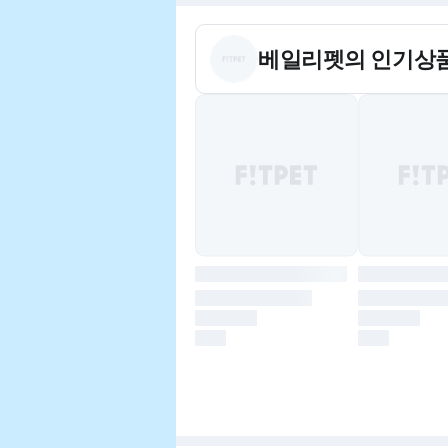
베일리펫
의 인기상