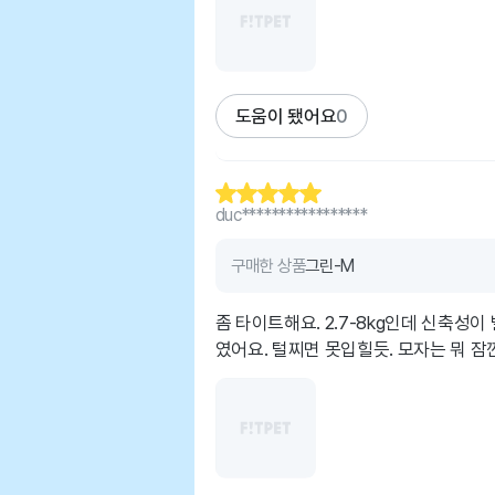
도움이 됐어요
0
duc*****************
구매한 상품
그린-M
좀 타이트해요. 2.7-8kg인데 신축성
였어요. 털찌면 못입힐듯. 모자는 뭐 