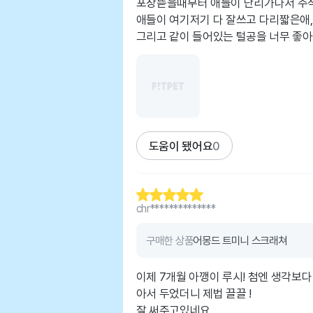
포장뜯을때부터 애들이 난리가나서 주직포
애들이 여기저기 다 잘쓰고 다리짧은애,
그리고 같이 들어있는 털공을 너무 좋
도움이 됐어요
0
chr**************
구매한 상품
어몽드 트미니 스크래쳐
이제 7개월 아깽이 루시! 첨엔 생각보
아서 두었더니 제법 끌끌 !
잘 써주고있네요