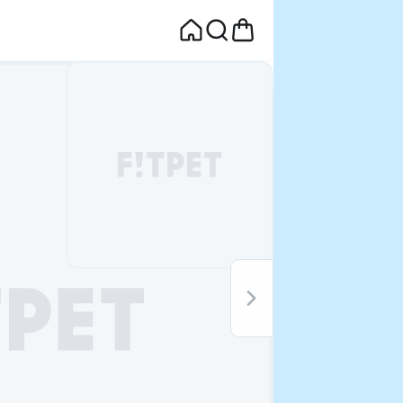
면
웰컴딜 1원
부터~