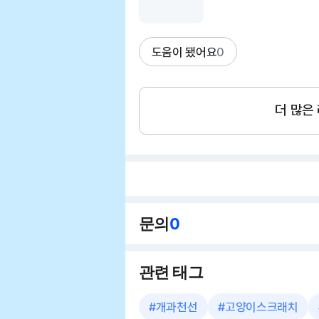
도움이 됐어요
0
더 많은
문의
0
관련 태그
#
개과천선
#
고양이스크래치