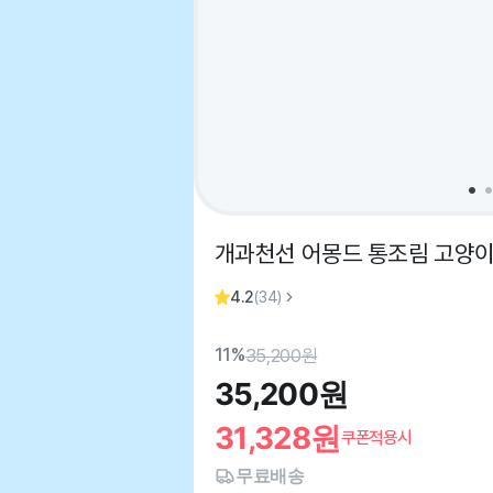
개과천선 어몽드 통조림 고양이
4.2
(
34
)
11%
35,200
원
35,200
원
31,328
원
쿠폰적용시
무료배송