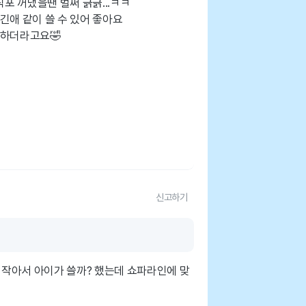
 꺼냈을땐 벌써 긁긁...ㅋㅋ
긴애 같이 쓸 수 있어 좋아요
아하더라고요🤣
신고하기
다 작아서 아이가 쓸까? 했는데 쇼파라인에 맞