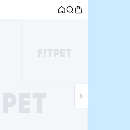
면
웰컴딜 1원
부터~