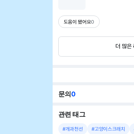
도움이 됐어요
0
더 많은
문의
0
관련 태그
#
개과천선
#
고양이스크래치