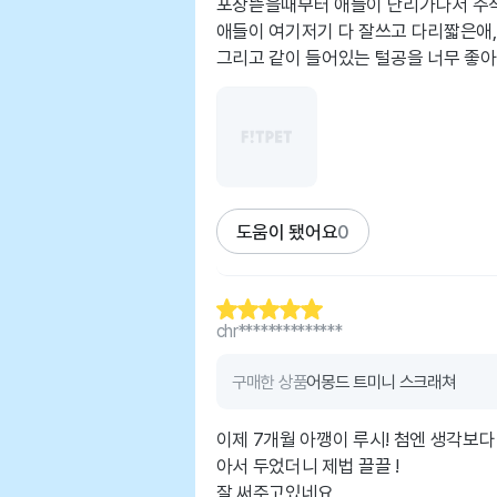
포장뜯을때부터 애들이 난리가나서 주직포
애들이 여기저기 다 잘쓰고 다리짧은애,
그리고 같이 들어있는 털공을 너무 좋
도움이 됐어요
0
chr**************
구매한 상품
어몽드 트미니 스크래쳐
이제 7개월 아깽이 루시! 첨엔 생각보
아서 두었더니 제법 끌끌 !
잘 써주고있네요