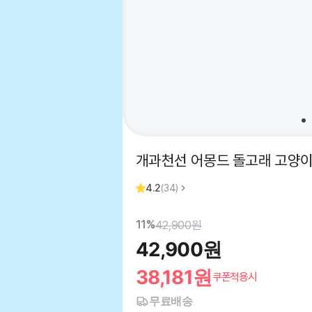
개과천선 어몽드 돌고래 고양이
4.2
(
34
)
11%
42,900
원
42,900
원
38,181
원
쿠폰적용시
무료배송