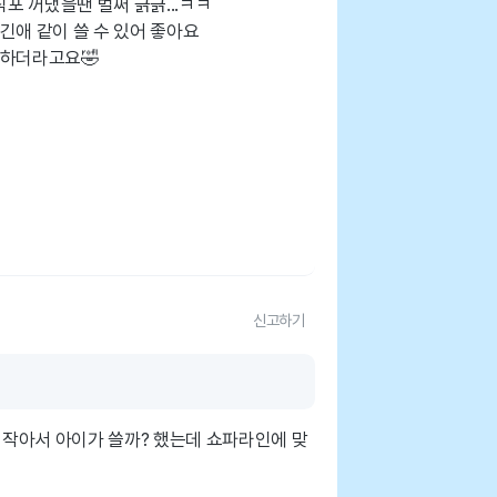
 꺼냈을땐 벌써 긁긁...ㅋㅋ
긴애 같이 쓸 수 있어 좋아요
아하더라고요🤣
신고하기
다 작아서 아이가 쓸까? 했는데 쇼파라인에 맞