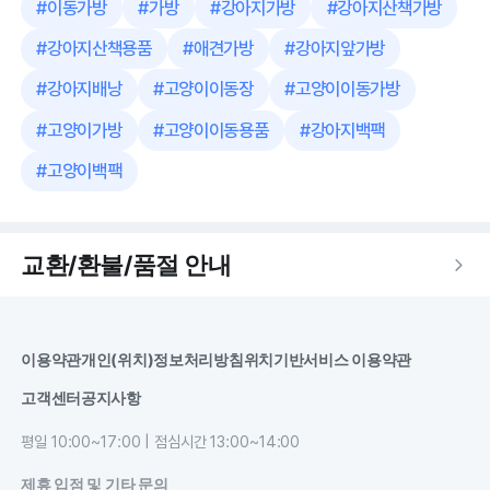
#
이동가방
#
가방
#
강아지가방
#
강아지산책가방
#
강아지산책용품
#
애견가방
#
강아지앞가방
#
강아지배낭
#
고양이이동장
#
고양이이동가방
#
고양이가방
#
고양이이동용품
#
강아지백팩
#
고양이백팩
교환/환불/품절 안내
이용약관
개인(위치)정보처리방침
위치기반서비스 이용약관
고객센터
공지사항
평일 10:00~17:00 | 점심시간 13:00~14:00
제휴 입점 및 기타 문의