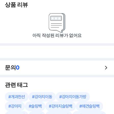
상품 리뷰
아직 작성된 리뷰가 없어요
문의
0
관련 태그
#
개과천선
#
강아지이동
#
강아지이동가방
#
강아지
#
슬링백
#
강아지슬링백
#
애견슬링백