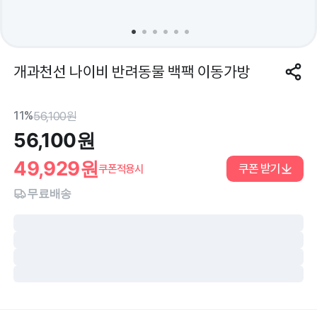
개과천선 나이비 반려동물 백팩 이동가방
11%
56,100
원
56,100
원
49,929
원
쿠폰 받기
쿠폰적용시
무료배송