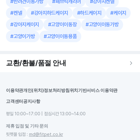
#
반려견이동가방
#
패브릭캐리어
#
강아지켄넬
#
켄넬
#
강아지하드케이지
#
하드케이지
#
케이지
#
강아지케이지
#
고양이이동장
#
고양이이동가방
#
고양이가방
#
고양이이동용품
교환/환불/품절 안내
이용약관
개인(위치)정보처리방침
위치기반서비스 이용약관
고객센터
공지사항
평일 10:00~17:00 | 점심시간 13:00~14:00
제휴 입점 및 기타 문의
핏펫몰 입점
:
md@fitpet.co.kr