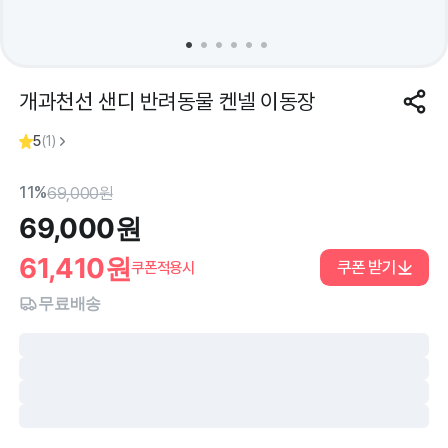
개과천선 샌디 반려동물 켄넬 이동장
5
(
1
)
11%
69,000
원
69,000
원
61,410
원
쿠폰 받기
쿠폰적용시
무료배송