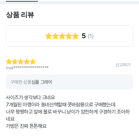
상품 리뷰
5
(
1
)
신고하기
mel*****************
구매한 상품
심플 그레이
사이즈가 생각보다 크네요
7개월된 아깽이라 동네산책할때 콧바람용으로 구매했는데
너무 짱짱하고 앞에 볼로 바꾸니 냥이가 얌전하게 구경하기 조아하
네요
가방은 진짜 튼튼해요