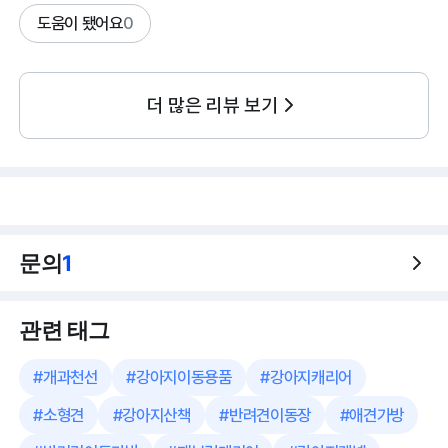
도움이 됐어요
0
더 많은 리뷰 보기
문의
1
관련 태그
#
개과천선
#
강아지이동용품
#
강아지캐리어
#
소형견
#
강아지산책
#
반려견이동장
#
애견가방