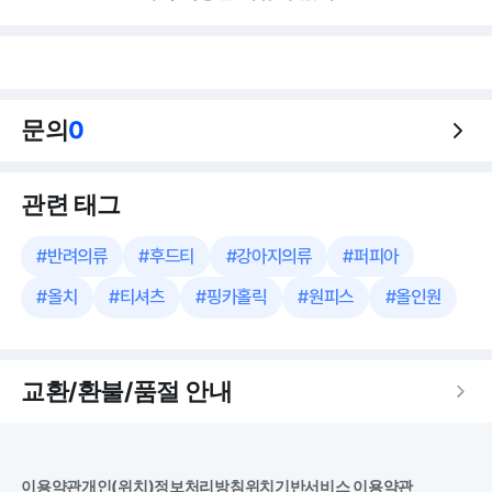
문의
0
관련 태그
#
반려의류
#
후드티
#
강아지의류
#
퍼피아
#
올치
#
티셔츠
#
핑카홀릭
#
원피스
#
올인원
교환/환불/품절 안내
이용약관
개인(위치)정보처리방침
위치기반서비스 이용약관