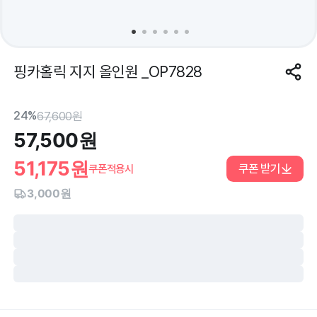
핑카홀릭 지지 올인원 _OP7828
24%
67,600
원
57,500
원
51,175
원
쿠폰 받기
쿠폰적용시
3,000원