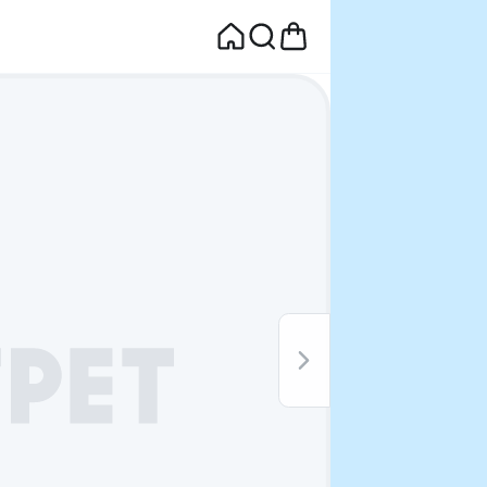
면
웰컴딜 1원
부터~