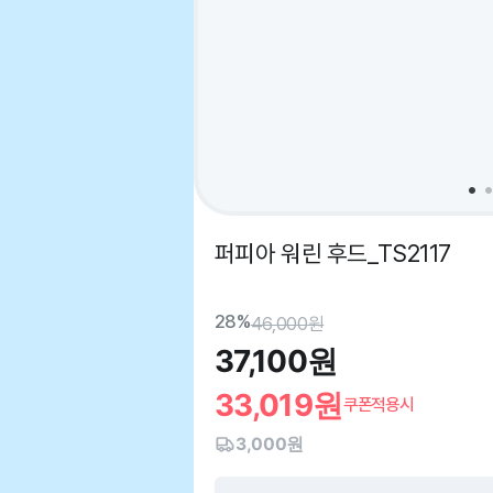
퍼피아 워린 후드_TS2117
28%
46,000
원
37,100
원
33,019
원
쿠폰적용시
3,000원