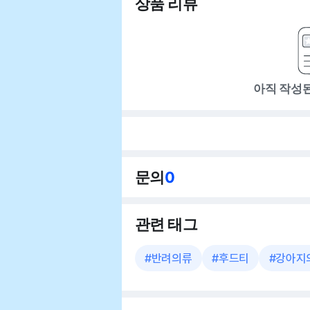
상품 리뷰
아직 작성
문의
0
관련 태그
#
반려의류
#
후드티
#
강아지