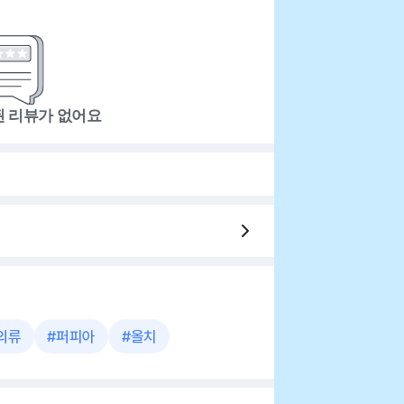
된 리뷰가 없어요
의류
#
퍼피아
#
올치