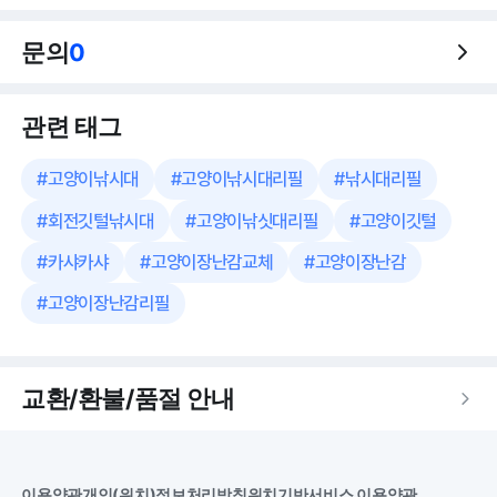
문의
0
관련 태그
#
고양이낚시대
#
고양이낚시대리필
#
낚시대리필
#
회전깃털낚시대
#
고양이낚싯대리필
#
고양이깃털
#
카샤카샤
#
고양이장난감교체
#
고양이장난감
#
고양이장난감리필
교환/환불/품절 안내
이용약관
개인(위치)정보처리방침
위치기반서비스 이용약관