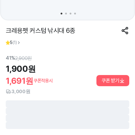
크레용펫 커스텀 낚시대 6종
5
(
1
)
41%
2,900
원
1,900
원
1,691
원
쿠폰 받기
쿠폰적용시
3,000원