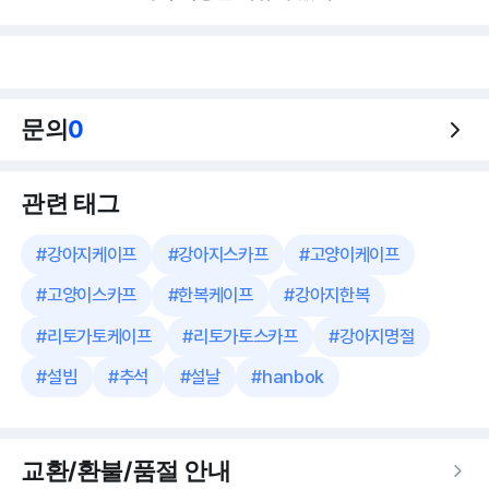
문의
0
관련 태그
#
강아지케이프
#
강아지스카프
#
고양이케이프
#
고양이스카프
#
한복케이프
#
강아지한복
#
리토가토케이프
#
리토가토스카프
#
강아지명절
#
설빔
#
추석
#
설날
#
hanbok
교환/환불/품절 안내