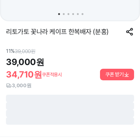
리토가토 꽃나라 케이프 한복배자 (분홍)
11%
39,000
원
39,000
원
34,710
원
쿠폰 받기
쿠폰적용시
3,000원