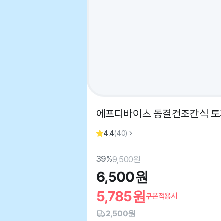
에프디바이츠 동결건조간식 토
4.4
(
40
)
39%
9,500
원
6,500
원
5,785
원
쿠폰적용시
2,500원