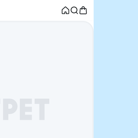
면
웰컴딜 1원
부터~