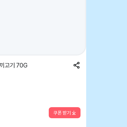
끼고기 70G
쿠폰 받기