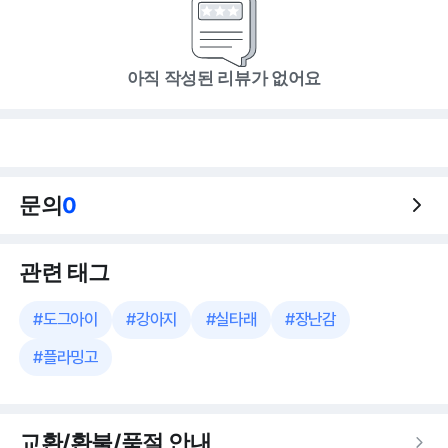
아직 작성된 리뷰가 없어요
문의
0
관련 태그
#
도그아이
#
강아지
#
실타래
#
장난감
#
플라밍고
교환/환불/품절 안내