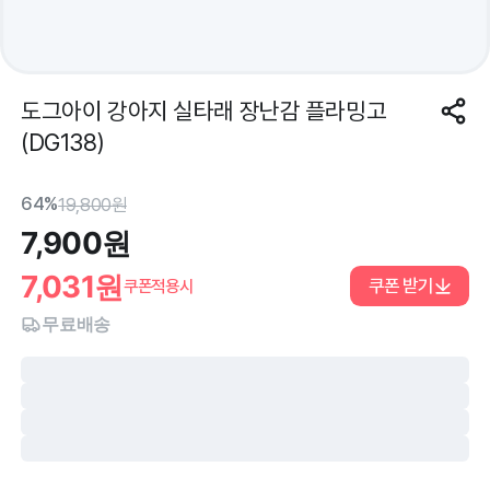
도그아이 강아지 실타래 장난감 플라밍고
(DG138)
64%
19,800
원
7,900
원
7,031
원
쿠폰 받기
쿠폰적용시
무료배송